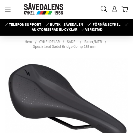
TELEFONSUPPORT
BUTIK I SÄVEDALEN
FÖRMÅNSCYKEL
AUKTORISERAD EL-CYKLAR
VERKSTAD
Hem
CYKELDELAR
SADEL
Racer/MTB
Specialized Sadel Bridge Comp 155 mm