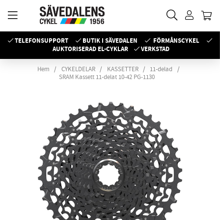
TELEFONSUPPORT
BUTIK I SÄVEDALEN
FÖRMÅNSCYKEL
AUKTORISERAD EL-CYKLAR
VERKSTAD
Hem
CYKELDELAR
KASSETTER
11-delad
SRAM Kassett 11-delat 10-42 PG-1130