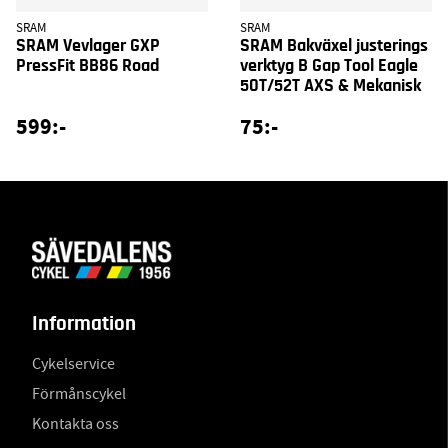
SRAM
SRAM
SRAM Vevlager GXP
SRAM Bakväxel justerings
PressFit BB86 Road
verktyg B Gap Tool Eagle
50T/52T AXS & Mekanisk
599:-
75:-
Information
Cykelservice
Förmånscykel
Kontakta oss