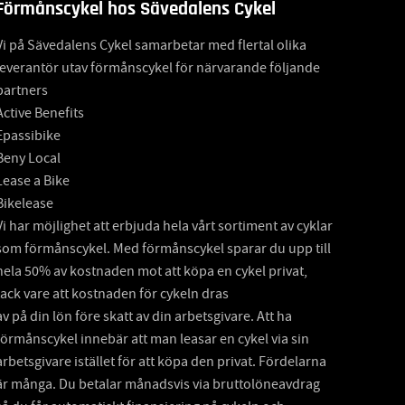
Förmånscykel hos Sävedalens Cykel
Vi på Sävedalens Cykel samarbetar med flertal olika
leverantör utav förmånscykel för närvarande följande
partners
Active Benefits
Epassibike
Beny Local
Lease a Bike
Bikelease
Vi har möjlighet att erbjuda hela vårt sortiment av cyklar
som förmånscykel. Med förmånscykel sparar du upp till
hela 50% av kostnaden mot att köpa en cykel privat,
tack vare att kostnaden för cykeln dras
av på din lön före skatt av din arbetsgivare. Att ha
förmånscykel innebär att man leasar en cykel via sin
arbetsgivare istället för att köpa den privat. Fördelarna
är många. Du betalar månadsvis via bruttolöneavdrag