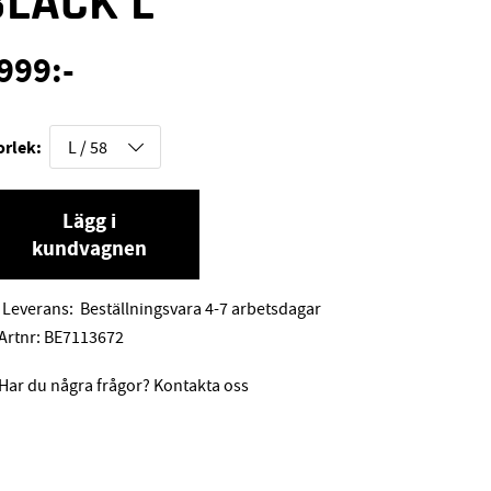
BLACK L
999
:-
orlek:
Lägg i
kundvagnen
Leverans:
Beställningsvara 4-7 arbetsdagar
Artnr:
BE7113672
Har du några frågor? Kontakta oss