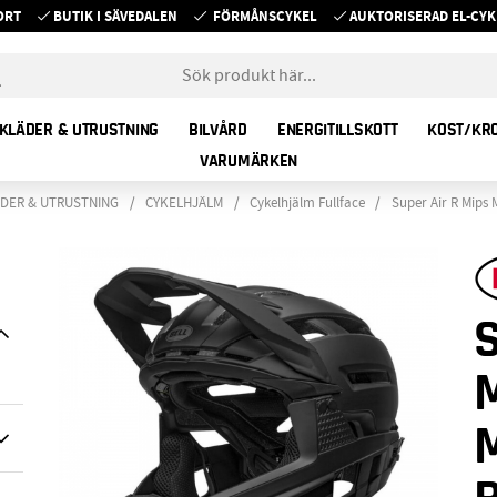
ORT
BUTIK I SÄVEDALEN
FÖRMÅNSCYKEL
AUKTORISERAD EL-C
KLÄDER & UTRUSTNING
BILVÅRD
ENERGITILLSKOTT
KOST/KR
VARUMÄRKEN
DER & UTRUSTNING
CYKELHJÄLM
Cykelhjälm Fullface
Super Air R Mips 