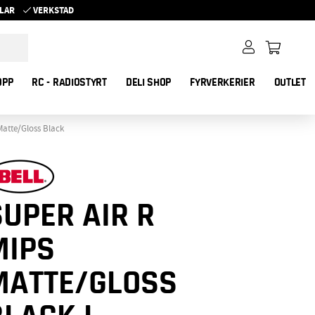
YKLAR
VERKSTAD
OPP
RC - RADIOSTYRT
DELI SHOP
FYRVERKERIER
OUTLET
Matte/Gloss Black
SUPER AIR R
MIPS
MATTE/GLOSS