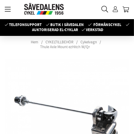
TELEFONSUPPORT
BUTIK I SÄVEDALEN
FÖRMÅNSCYKEL
AUKTORISERAD EL-CYKLAR
VERKSTAD
Hem
CYKELTILLBEHÖR
Cykelvagn
Thule Axle Mount ezHitch W/Qr