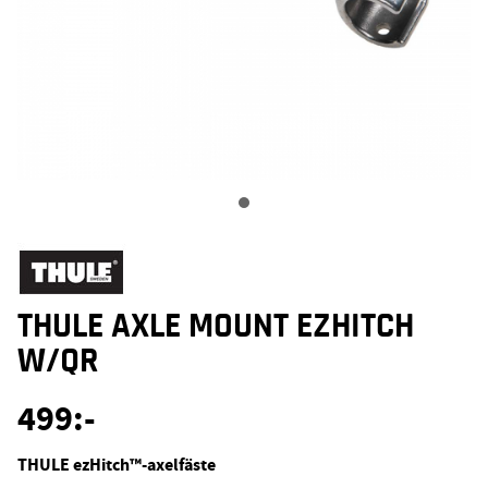
THULE AXLE MOUNT EZHITCH
W/QR
499
:-
THULE ezHitch™-axelfäste