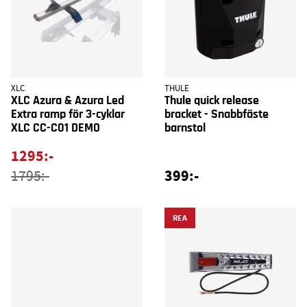
XLC
THULE
XLC Azura & Azura Led
Thule quick release
Extra ramp för 3-cyklar
bracket - Snabbfäste
XLC CC-C01 DEMO
barnstol
1295:-
399:-
1795:-
REA