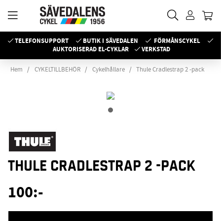
TELEFONSUPPORT
BUTIK I SÄVEDALEN
FÖRMÅNSCYKEL
AUKTORISERAD EL-CYKLAR
VERKSTAD
Hem
CYKELTILLBEHÖR
Cykelhållare
Thule Cradlestrap 2 -pack
THULE CRADLESTRAP 2 -PACK
100
:-