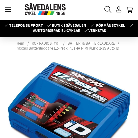
TELEFONSUPPORT
BUTIK I SÄVEDALEN
FÖRMÅNSCYKEL
AUKTORISERAD EL-CYKLAR
VERKSTAD
Hem
RC - RADIOSTYRT
BATTERI & BATTERILADDARE
Traxxas Batteriladdare EZ-Peak Plus 4A NiMH/LiPo 2-3S Auto ID