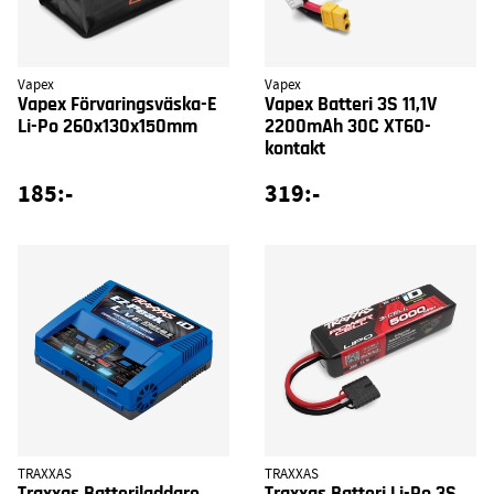
Vapex
Vapex
Vapex Förvaringsväska-E
Vapex Batteri 3S 11,1V
Li-Po 260x130x150mm
2200mAh 30C XT60-
kontakt
185:-
319:-
TRAXXAS
TRAXXAS
Traxxas Batteriladdare
Traxxas Batteri Li-Po 3S