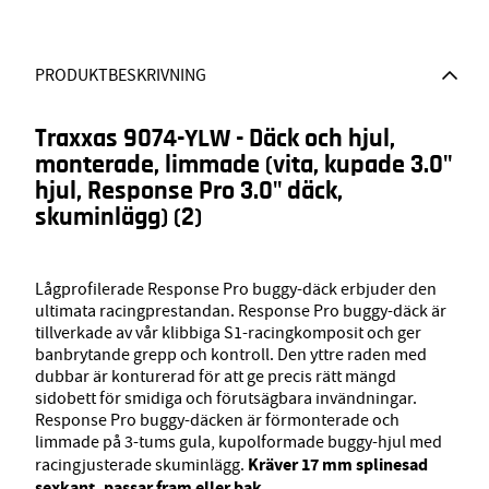
PRODUKTBESKRIVNING
Traxxas 9074-YLW - Däck och hjul,
monterade, limmade (vita, kupade 3.0"
hjul, Response Pro 3.0" däck,
skuminlägg) (2)
Lågprofilerade Response Pro buggy-däck erbjuder den
ultimata racingprestandan. Response Pro buggy-däck är
tillverkade av vår klibbiga S1-racingkomposit och ger
banbrytande grepp och kontroll. Den yttre raden med
dubbar är konturerad för att ge precis rätt mängd
sidobett för smidiga och förutsägbara invändningar.
Response Pro buggy-däcken är förmonterade och
limmade på 3-tums gula, kupolformade buggy-hjul med
Kräver 17 mm splinesad
racingjusterade skuminlägg.
sexkant, passar fram eller bak.