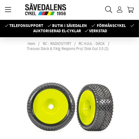
TELEFONSUPPORT
BUTIK I SÄVEDALEN
FÖRMÅNSCYKEL
AUKTORISERAD EL-CYKLAR
VERKSTAD
Hem
RC - RADIOSTYRT
RC HJUL - DÄCK
Traxxas Däck & Fälg Respons Pro/ Disk Gul 3.0 (2)