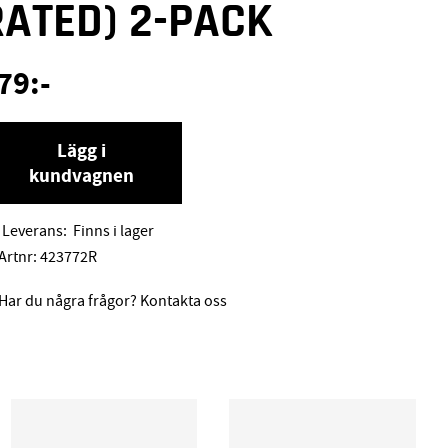
RATED) 2-PACK
79
:-
Lägg i
kundvagnen
Leverans:
Finns i lager
Artnr:
423772R
Har du några frågor? Kontakta oss