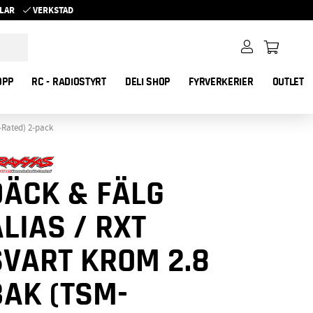
YKLAR
VERKSTAD
OPP
RC - RADIOSTYRT
DELI SHOP
FYRVERKERIER
OUTLET
-Rated) 2-pack
DÄCK & FÄLG
LIAS / RXT
SVART KROM 2.8
BAK (TSM-