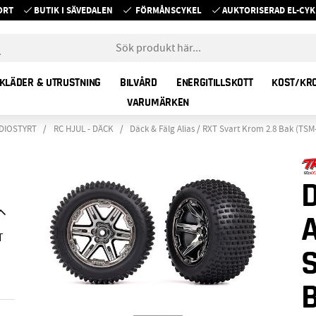
ORT
BUTIK I SÄVEDALEN
FÖRMÅNSCYKEL
AUKTORISERAD EL-C
KLÄDER & UTRUSTNING
BILVÅRD
ENERGITILLSKOTT
KOST/KR
VARUMÄRKEN
ADIOSTYRT
RC HJUL - DÄCK
Däck & Fälg Alias / RXT Svart Krom 2.8 Bak (TSM
A
T