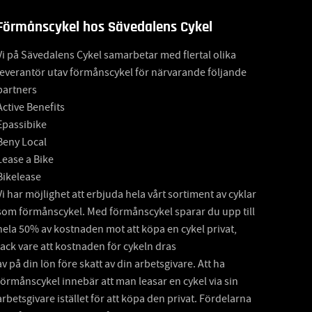
Förmånscykel hos Sävedalens Cykel
Vi på Sävedalens Cykel samarbetar med flertal olika
leverantör utav förmånscykel för närvarande följande
partners
Active Benefits
Epassibike
Beny Local
Lease a Bike
Bikelease
Vi har möjlighet att erbjuda hela vårt sortiment av cyklar
som förmånscykel. Med förmånscykel sparar du upp till
hela 50% av kostnaden mot att köpa en cykel privat,
tack vare att kostnaden för cykeln dras
av på din lön före skatt av din arbetsgivare. Att ha
förmånscykel innebär att man leasar en cykel via sin
arbetsgivare istället för att köpa den privat. Fördelarna