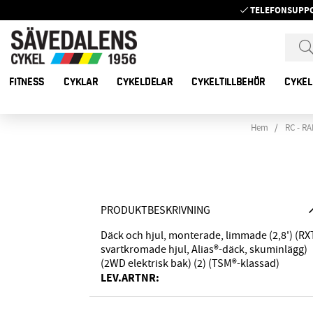
TELEFONSUPP
FITNESS
CYKLAR
CYKELDELAR
CYKELTILLBEHÖR
CYKEL
Hem
RC - R
PRODUKTBESKRIVNING
Däck och hjul, monterade, limmade (2,8') (RX
svartkromade hjul, Alias®-däck, skuminlägg)
(2WD elektrisk bak) (2) (TSM®-klassad)
LEV.ARTNR: