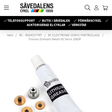
TELEFONSUPPORT
BUTIK I SÄVEDALEN
FÖRMÅNSCYKEL
AUKTORISERAD EL-CYKLAR
VERKSTAD
Hem
RC - RADIOSTYRT
RC ELEKTRONIK SERVO FARTREGLAGE
Traxxas Drevsats Metall till Servo 2065R