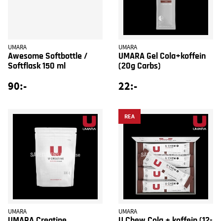
UMARA
UMARA
Awesome Softbottle /
UMARA Gel Cola+koffein
Softflask 150 ml
(20g Carbs)
90:-
22:-
REA
UMARA
UMARA
UMARA Creatine
U Chew Cola + koffein (12-