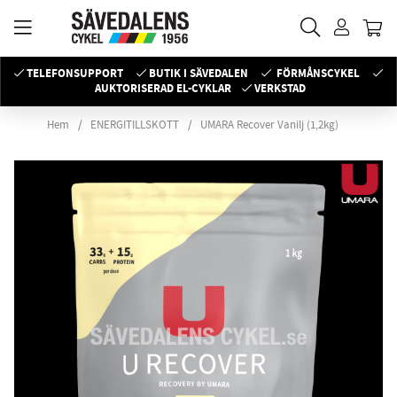
TELEFONSUPPORT
BUTIK I SÄVEDALEN
FÖRMÅNSCYKEL
AUKTORISERAD EL-CYKLAR
VERKSTAD
Hem
ENERGITILLSKOTT
UMARA Recover Vanilj (1,2kg)