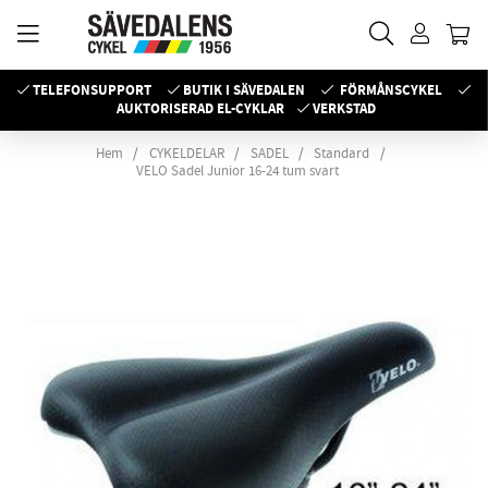
TELEFONSUPPORT
BUTIK I SÄVEDALEN
FÖRMÅNSCYKEL
AUKTORISERAD EL-CYKLAR
VERKSTAD
Hem
CYKELDELAR
SADEL
Standard
VELO Sadel Junior 16-24 tum svart