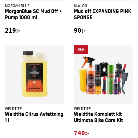
MORGAN BLUE
Muc-Off
MorganBlue SC Mud Off +
Muc-off EXPANDING PINK
Pump 1000 ml
SPONGE
219:-
90:-
REA
WELDTITE
WELDTITE
Weldtite Citrus Avfettning
Weldtite Komplett kit -
1 l
Ultimate Bike Care Kit
749:-