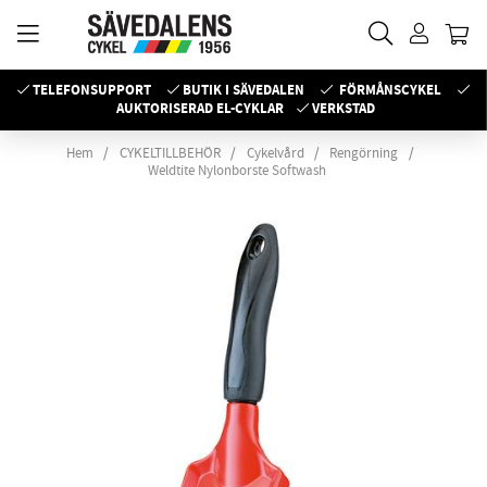
TELEFONSUPPORT
BUTIK I SÄVEDALEN
FÖRMÅNSCYKEL
AUKTORISERAD EL-CYKLAR
VERKSTAD
Hem
CYKELTILLBEHÖR
Cykelvård
Rengörning
Weldtite Nylonborste Softwash