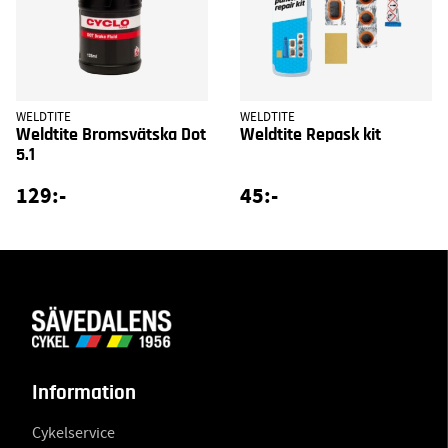
WELDTITE
WELDTITE
Weldtite Bromsvätska Dot
Weldtite Repask kit
5.1
129:-
45:-
Information
Cykelservice