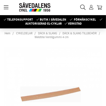
TELEFONSUPPORT
BUTIK I SÄVEDALEN
FÖRMÅNSCYKEL
AUKTORISERAD EL-CYKLAR
VERKSTAD
Hem
CYKELDELAR
DÄCK & SLANG
DÄCK & SLANG TILLBEHÖR
Weldtite Ventilgummi 4 cm