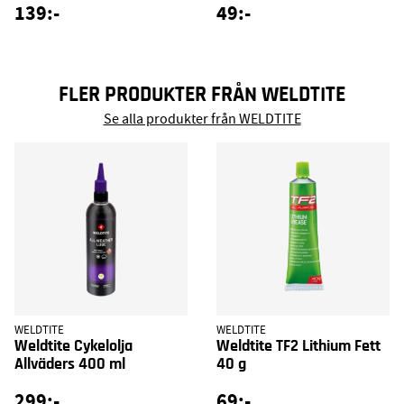
139:-
49:-
FLER PRODUKTER FRÅN WELDTITE
Se alla produkter från WELDTITE
WELDTITE
WELDTITE
Weldtite Cykelolja
Weldtite TF2 Lithium Fett
Allväders 400 ml
40 g
299:-
69:-