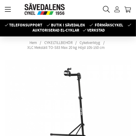
TELEFONSUPPORT
BUTIK I SÄVEDALEN
FÖRMÅNSCYKEL
AUKTORISERAD EL-CYKLAR
VERKSTAD
Hem
CYKELTILLBEHÖR
Cykelverktyg
XLC Mekställ TO-S83 Max 20 kg Höjd 105-150 cm