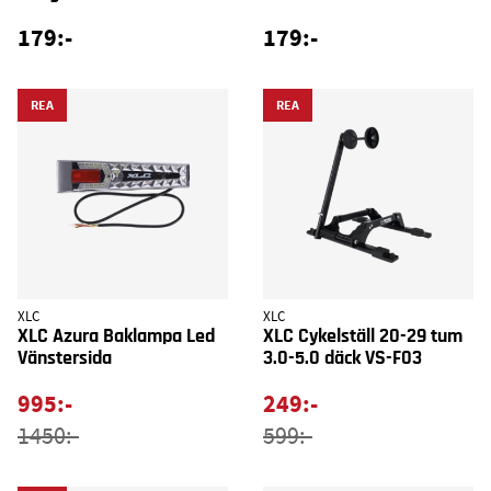
179:-
179:-
REA
REA
XLC
XLC
XLC Azura Baklampa Led
XLC Cykelställ 20-29 tum
Vänstersida
3.0-5.0 däck VS-F03
995:-
249:-
1450:-
599:-