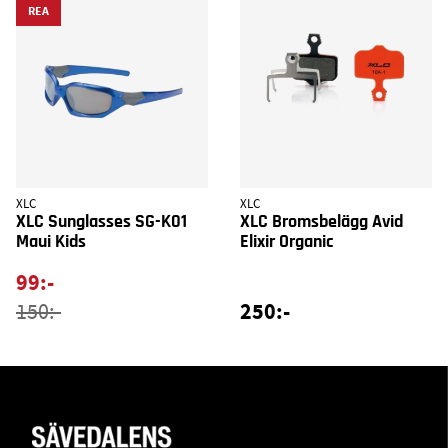
REA
XLC
XLC
XLC Sunglasses SG-K01
XLC Bromsbelägg Avid
Maui Kids
Elixir Organic
99:-
250:-
150:-