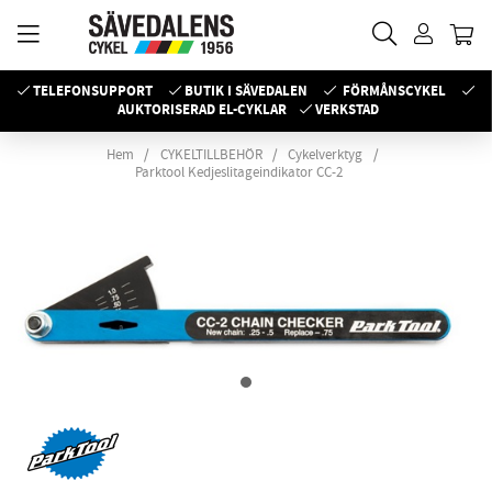
TELEFONSUPPORT
BUTIK I SÄVEDALEN
FÖRMÅNSCYKEL
AUKTORISERAD EL-CYKLAR
VERKSTAD
Hem
CYKELTILLBEHÖR
Cykelverktyg
Parktool Kedjeslitageindikator CC-2