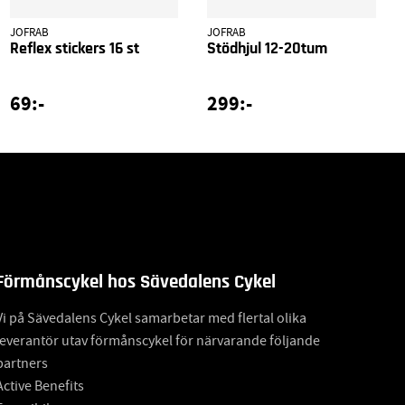
JOFRAB
JOFRAB
Reflex stickers 16 st
Stödhjul 12-20tum
69:-
299:-
Förmånscykel hos Sävedalens Cykel
Vi på Sävedalens Cykel samarbetar med flertal olika
leverantör utav förmånscykel för närvarande följande
partners
Active Benefits