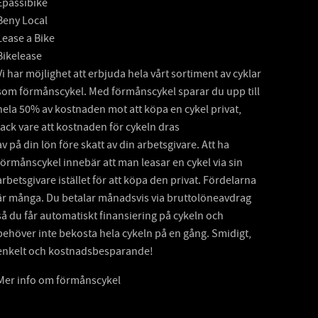
Epassibike
Beny Local
Lease a Bike
Bikelease
Vi har möjlighet att erbjuda hela vårt sortiment av cyklar
som förmånscykel. Med förmånscykel sparar du upp till
hela 50% av kostnaden mot att köpa en cykel privat,
tack vare att kostnaden för cykeln dras
av på din lön före skatt av din arbetsgivare. Att ha
förmånscykel innebär att man leasar en cykel via sin
arbetsgivare istället för att köpa den privat. Fördelarna
är många. Du betalar månadsvis via bruttolöneavdrag
så du får automatiskt finansiering på cykeln och
behöver inte bekosta hela cykeln på en gång. Smidigt,
enkelt och kostnadsbesparande!
Mer info om förmånscykel