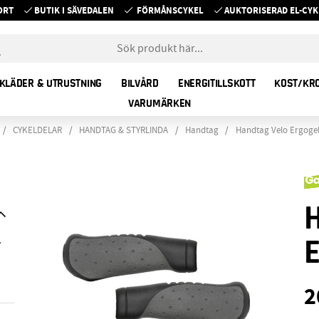
ORT
BUTIK I SÄVEDALEN
FÖRMÅNSCYKEL
AUKTORISERAD EL-C
KLÄDER & UTRUSTNING
BILVÅRD
ENERGITILLSKOTT
KOST/KR
VARUMÄRKEN
CYKELDELAR
HANDTAG & STYRLINDA
Handtag
Handtag Velo Ergoge
.
2