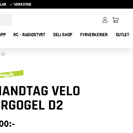
YKLAR
VERKSTAD
OPP
RC - RADIOSTYRT
DELI SHOP
FYRVERKERIER
OUTLET
l D2
HANDTAG VELO
ERGOGEL D2
00
:-