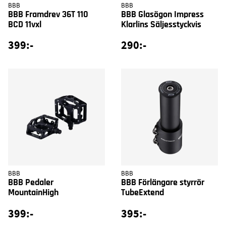
BBB
BBB
BBB Framdrev 36T 110
BBB Glasögon Impress
BCD 11vxl
Klarlins Säljesstyckvis
399:-
290:-
BBB
BBB
BBB Pedaler
BBB Förlängare styrrör
MountainHigh
TubeExtend
399:-
395:-