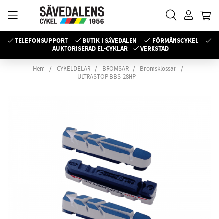
TELEFONSUPPORT
BUTIK I SÄVEDALEN
FÖRMÅNSCYKEL
AUKTORISERAD EL-CYKLAR
VERKSTAD
Hem
CYKELDELAR
BROMSAR
Bromsklossar
ULTRASTOP BBS-28HP