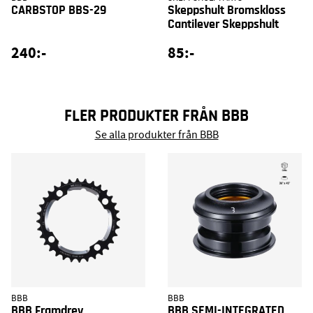
CARBSTOP BBS-29
Skeppshult Bromskloss
Cantilever Skeppshult
240:-
85:-
FLER PRODUKTER FRÅN BBB
Se alla produkter från BBB
BBB
BBB
BBB Framdrev
BBB SEMI-INTEGRATED