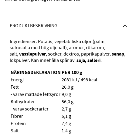
PRODUKTBESKRIVNING
Ingredienser: Potatis, vegetabiliska oljor (palm,
solrosolja med hög oljehalt), aromer, rökarom,
vasslepulver
senap
salt,
, socker, dextros, paprikapulver,
,
soja, selleri
lökpulver. Kan innehålla spår av:
.
NÄRINGSDEKLARATION PER 100 g
Energi
2081 kJ / 498 kcal
Fett
26,0 g
- varav mättade fettsyror
9,0 g
Kolhydrater
56,0 g
- varav sockerarter
2,7 g
Fibrer
5,1 g
Protein
7,4 g
Salt
1,4 g