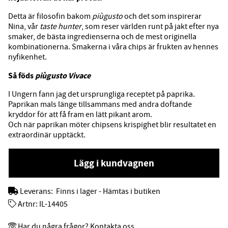
Detta är filosofin bakom
piùgusto
och det som inspirerar
Nina, vår
taste hunter
, som reser världen runt på jakt efter nya
smaker, de bästa ingredienserna och de mest originella
kombinationerna. Smakerna i våra chips är frukten av hennes
nyfikenhet.
Så föds
piùgusto Vivace
I Ungern fann jag det ursprungliga receptet på paprika.
Paprikan mals länge tillsammans med andra doftande
kryddor för att få fram en lätt pikant arom.
Och när paprikan möter chipsens krispighet blir resultatet en
extraordinär upptäckt.
Lägg i kundvagnen
Leverans:
Finns i lager - Hämtas i butiken
Artnr:
IL-14405
Har du några frågor? Kontakta oss