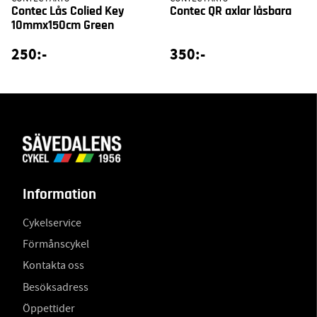
Contec Lås Colied Key
Contec QR axlar låsbara
10mmx150cm Green
250:-
350:-
Information
Cykelservice
Förmånscykel
Kontakta oss
Besöksadress
Öppettider