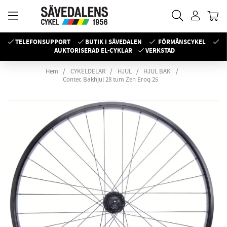
TELEFONSUPPORT
BUTIK I SÄVEDALEN
FÖRMÅNSCYKEL
AUKTORISERAD EL-CYKLAR
VERKSTAD
Hem
CYKELDELAR
HJUL
HJUL BAK
Contec Bakhjul 28 tum Zen Eroq 25