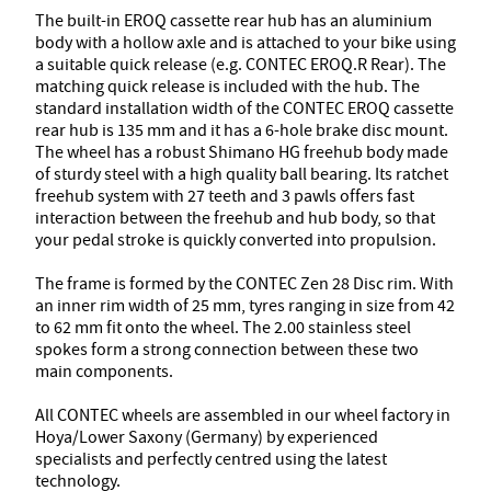
The built-in EROQ cassette rear hub has an aluminium
body with a hollow axle and is attached to your bike using
a suitable quick release (e.g. CONTEC EROQ.R Rear). The
matching quick release is included with the hub. The
standard installation width of the CONTEC EROQ cassette
rear hub is 135 mm and it has a 6-hole brake disc mount.
The wheel has a robust Shimano HG freehub body made
of sturdy steel with a high quality ball bearing. Its ratchet
freehub system with 27 teeth and 3 pawls offers fast
interaction between the freehub and hub body, so that
your pedal stroke is quickly converted into propulsion.
The frame is formed by the CONTEC Zen 28 Disc rim. With
an inner rim width of 25 mm, tyres ranging in size from 42
to 62 mm fit onto the wheel. The 2.00 stainless steel
spokes form a strong connection between these two
main components.
All CONTEC wheels are assembled in our wheel factory in
Hoya/Lower Saxony (Germany) by experienced
specialists and perfectly centred using the latest
technology.