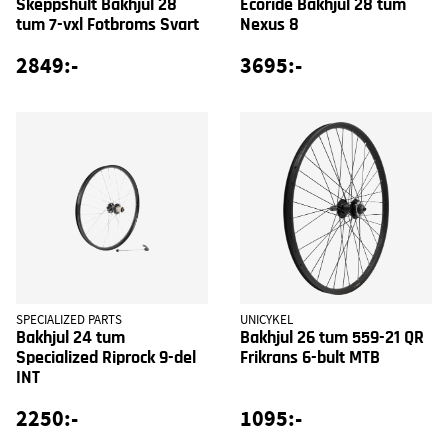
Skeppshult Bakhjul 28
Ecoride Bakhjul 28 tum
tum 7-vxl Fotbroms Svart
Nexus 8
2849:-
3695:-
SPECIALIZED PARTS
UNICYKEL
Bakhjul 24 tum
Bakhjul 26 tum 559-21 QR
Specialized Riprock 9-del
Frikrans 6-bult MTB
INT
2250:-
1095:-