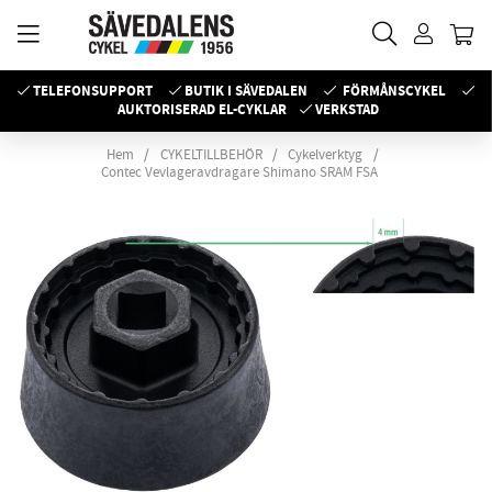
TELEFONSUPPORT
BUTIK I SÄVEDALEN
FÖRMÅNSCYKEL
AUKTORISERAD EL-CYKLAR
VERKSTAD
Hem
CYKELTILLBEHÖR
Cykelverktyg
Contec Vevlageravdragare Shimano SRAM FSA