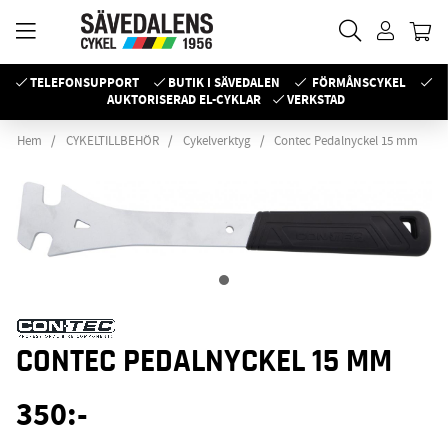
TELEFONSUPPORT
BUTIK I SÄVEDALEN
FÖRMÅNSCYKEL
AUKTORISERAD EL-CYKLAR
VERKSTAD
Hem
CYKELTILLBEHÖR
Cykelverktyg
Contec Pedalnyckel 15 mm
CONTEC PEDALNYCKEL 15 MM
350
:-