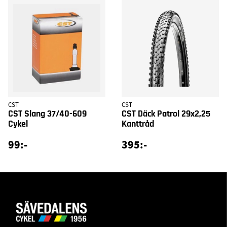
CST
CST
CST Slang 37/40-609
CST Däck Patrol 29x2,25
Cykel
Kanttråd
99:-
395:-