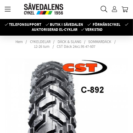
TELEFONSUPPORT
BUTIK I SÄVEDALEN
FÖRMÅNSCYKEL
AUKTORISERAD EL-CYKLAR
VERKSTAD
Hem
CYKELDELAR
DÄCK & SLANG
SOMMARDÄCK
12-26 tum
CST Däck 24x1.95 47-507