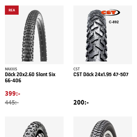
REA
MAXXIS
CST
Däck 20x2.60 Slant Six
CST Däck 24x1.95 47-507
66-406
399:-
200:-
445:-