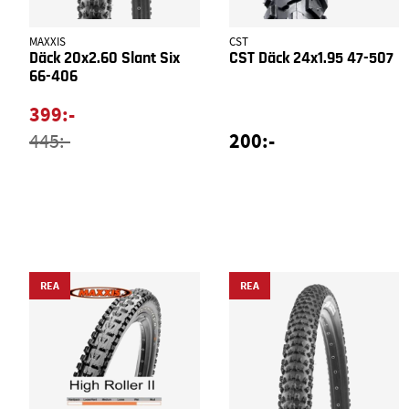
MAXXIS
CST
Däck 20x2.60 Slant Six
CST Däck 24x1.95 47-507
66-406
399:-
200:-
445:-
REA
REA