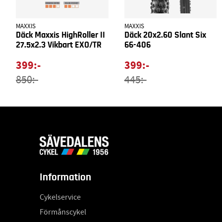
MAXXIS
MAXXIS
Däck Maxxis HighRoller II
Däck 20x2.60 Slant Six
27.5x2.3 Vikbart EXO/TR
66-406
399:-
399:-
850:-
445:-
Information
Cykelservice
Förmånscykel