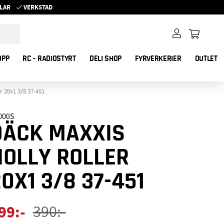
YKLAR
VERKSTAD
OPP
RC - RADIOSTYRT
DELI SHOP
FYRVERKERIER
OUTLET
r 20x1 3/8 37-451
XXIS
DÄCK MAXXIS
HOLLY ROLLER
0X1 3/8 37-451
99
:-
390
:-