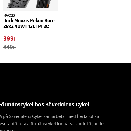
MAXXIS
Däck Maxxis Rekon Race
29x2.40WT 120TPI 2C
399:-
849:-
Förmånscykel hos Sävedalens Cykel
Vi på Sävedalens Cykel samarbetar med flertal olika
leverantör utav förmånscykel för närvarande följande
partners