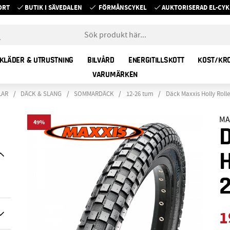
ORT
BUTIK I SÄVEDALEN
FÖRMÅNSCYKEL
AUKTORISERAD EL-C
KLÄDER & UTRUSTNING
BILVÅRD
ENERGITILLSKOTT
KOST/KR
VARUMÄRKEN
LAR
DÄCK & SLANG
SOMMARDÄCK
12-26 tum
Däck Maxxis Holly Rolle
MA
49
2
1