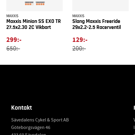
MAXXIS
MAXXIS
Maxxis Minion SS EXO TR
Slang Maxxis Freeride
27.5x2.30 2C Vikbart
29x2.2-2.5 Racerventil
299:-
129:-
650:-
200:-
Kontakt
Sävedalens Cykel & Sport AB
Göteborgsvägen 46
433 60 Sävedalen