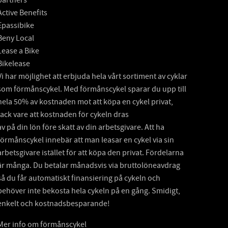
Active Benefits
Epassibike
Beny Local
Lease a Bike
Bikelease
Vi har möjlighet att erbjuda hela vårt sortiment av cyklar
som förmånscykel. Med förmånscykel sparar du upp till
hela 50% av kostnaden mot att köpa en cykel privat,
tack vare att kostnaden för cykeln dras
av på din lön före skatt av din arbetsgivare. Att ha
förmånscykel innebär att man leasar en cykel via sin
arbetsgivare istället för att köpa den privat. Fördelarna
är många. Du betalar månadsvis via bruttolöneavdrag
så du får automatiskt finansiering på cykeln och
behöver inte bekosta hela cykeln på en gång. Smidigt,
enkelt och kostnadsbesparande!
Mer info om förmånscykel