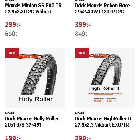
MAXXIS
MAXXIS
Maxxis Minion SS EXO TR
Däck Maxxis Rekon Race
27.5x2.30 2C Vikbart
29x2.40WT 120TPI 2C
299:-
399:-
650:-
849:-
REA
REA
MAXXIS
MAXXIS
Däck Maxxis Holly Roller
Däck Maxxis HighRoller II
20x1 3/8 37-451
27.5x2.3 Vikbart EXO/TR
199:-
399:-