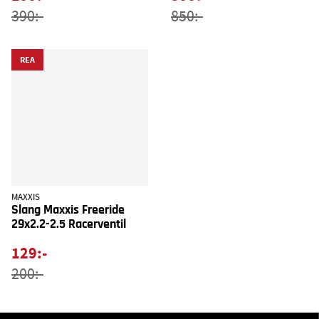
390:-
850:-
REA
MAXXIS
Slang Maxxis Freeride
29x2.2-2.5 Racerventil
129:-
200:-