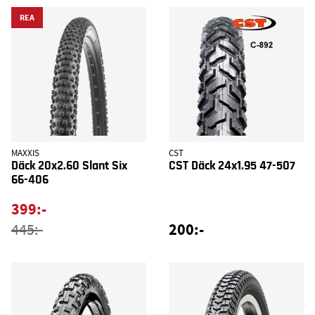
REA
MAXXIS
CST
Däck 20x2.60 Slant Six
CST Däck 24x1.95 47-507
66-406
399:-
200:-
445:-