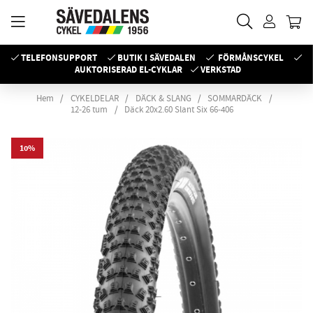
TELEFONSUPPORT
BUTIK I SÄVEDALEN
FÖRMÅNSCYKEL
AUKTORISERAD EL-CYKLAR
VERKSTAD
Hem
CYKELDELAR
DÄCK & SLANG
SOMMARDÄCK
12-26 tum
Däck 20x2.60 Slant Six 66-406
10