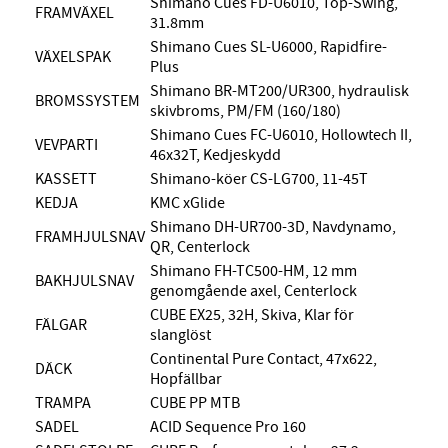
Shimano Cues FD-U6010, Top-Swing,
FRAMVÄXEL
31.8mm
Shimano Cues SL-U6000, Rapidfire-
VÄXELSPAK
Plus
Shimano BR-MT200/UR300, hydraulisk
BROMSSYSTEM
skivbroms, PM/FM (160/180)
Shimano Cues FC-U6010, Hollowtech II,
VEVPARTI
46x32T, Kedjeskydd
KASSETT
Shimano-köer CS-LG700, 11-45T
KEDJA
KMC xGlide
Shimano DH-UR700-3D, Navdynamo,
FRAMHJULSNAV
QR, Centerlock
Shimano FH-TC500-HM, 12 mm
BAKHJULSNAV
genomgående axel, Centerlock
CUBE EX25, 32H, Skiva, Klar för
FÄLGAR
slanglöst
Continental Pure Contact, 47x622,
DÄCK
Hopfällbar
TRAMPA
CUBE PP MTB
SADEL
ACID Sequence Pro 160