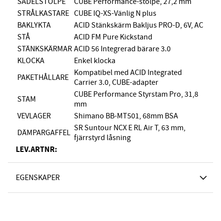
SADELSTOLPE
CUBE Performance-stolpe, 27,2 mm
STRÅLKASTARE
CUBE IQ-XS-Vänlig N plus
BAKLYKTA
ACID Stänkskärm Bakljus PRO-D, 6V, AC
STÅ
ACID FM Pure Kickstand
STÄNKSKÄRMAR
ACID 56 Integrerad bärare 3.0
KLOCKA
Enkel klocka
Kompatibel med ACID Integrated
PAKETHÅLLARE
Carrier 3.0, CUBE-adapter
CUBE Performance Styrstam Pro, 31,8
STAM
mm
VEVLAGER
Shimano BB-MT501, 68mm BSA
SR Suntour NCX E RL Air T, 63 mm,
DÄMPARGAFFEL
fjärrstyrd låsning
LEV.ARTNR:
EGENSKAPER