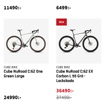
11490:-
6499:-
REA
CUBE BIKE
CUBE BIKE
Cube NuRoad C:62 One
Cube NuRoad C:62 EX
Green Large
Carbon L 55 Grå -
Lackskada
36490:-
24990:-
37490:-