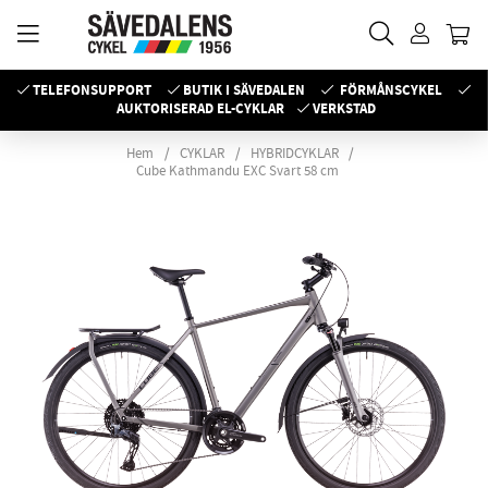
TELEFONSUPPORT
BUTIK I SÄVEDALEN
FÖRMÅNSCYKEL
AUKTORISERAD EL-CYKLAR
VERKSTAD
Hem
CYKLAR
HYBRIDCYKLAR
Cube Kathmandu EXC Svart 58 cm