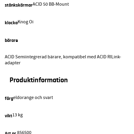
ACID 50 BB-Mount
stänkskärmar
Knog Oi
klocka
bärare
ACID Semiintegrerad bärare, kompatibel med ACID RILink-
adapter
Produktinformation
eldorange och svart
färg
13 kg
vikt
856500
Art.nr.