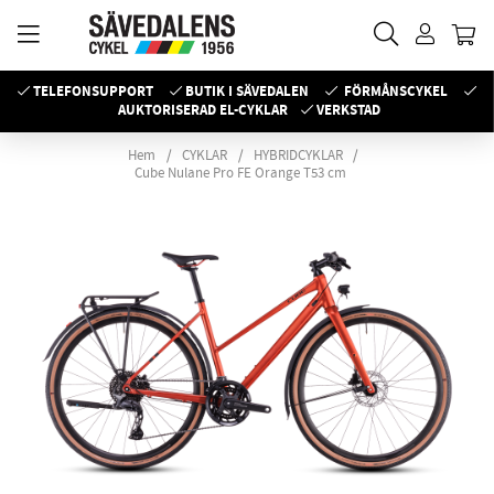
TELEFONSUPPORT
BUTIK I SÄVEDALEN
FÖRMÅNSCYKEL
AUKTORISERAD EL-CYKLAR
VERKSTAD
Hem
CYKLAR
HYBRIDCYKLAR
Cube Nulane Pro FE Orange T53 cm