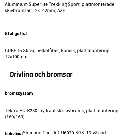
Aluminium Superlite Trekking Sport, plattmonterade
skivbromsar, 12x142mm, AXH
Stel gaffel
CUBE TS Skiva, helkolfiber, konisk, platt montering,
12x100mm
Drivlina och bromsar
bromssystem
Tektro HD-R280, hydraulisk skivbroms, platt montering
(160/160)
Shimano Cues RD-U6020-SGS, 10-växlad
bakväxel