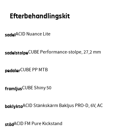
Efterbehandlingskit
ACID Nuance Lite
sadel
CUBE Performance-stolpe, 27,2 mm
sadelstolpe
CUBE PP MTB
pedaler
CUBE Shiny 50
framljus
ACID Stänkskärm Bakljus PRO-D, 6V, AC
baklykta
ACID FM Pure Kickstand
stöd