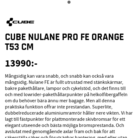
CUBE NULANE PRO FE ORANGE
T53 CM
13990
:-
Mångsidig kan vara snabb, och snabb kan också vara
mångsidig. Nulane FE är fullt utrustad med stänkskärmar,
bakre pakethållare, lampor och cykelstöd, och det finns till
och med lowrider-pakethållarpunkter på helkolfibergaffeln
om du behöver bära ännu mer bagage. Men all denna
praktiska funktion offrar inte prestandan. Superlite,
dubbelreducerade aluminiumramrör håller nere vikten. Vi har
lagt till fästpunkter för plattmonterade skivbromsar för ett
elegant utseende och bästa möjliga bromsprestanda. Och
avslutat med genomgående axlar fram och bak för att
säkerställa säker och förutsägbar hantering, med eller utan