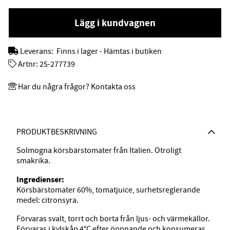
Lägg i kundvagnen
Leverans:
Finns i lager - Hämtas i butiken
Artnr:
25-277739
Har du några frågor? Kontakta oss
PRODUKTBESKRIVNING
Solmogna körsbärstomater från Italien. Otroligt
smakrika.
Ingredienser:
Körsbärstomater 60%, tomatjuice, surhetsreglerande
medel: citronsyra.
Förvaras svalt, torrt och borta från ljus- och värmekällor.
Förvaras i kylskåp 4°C efter öppnande och konsumeras