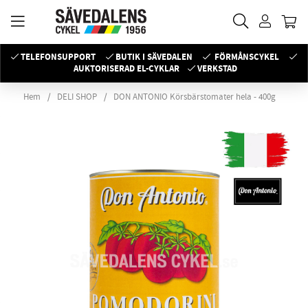
TELEFONSUPPORT
BUTIK I SÄVEDALEN
FÖRMÅNSCYKEL
AUKTORISERAD EL-CYKLAR
VERKSTAD
Hem
DELI SHOP
DON ANTONIO Körsbärstomater hela - 400g