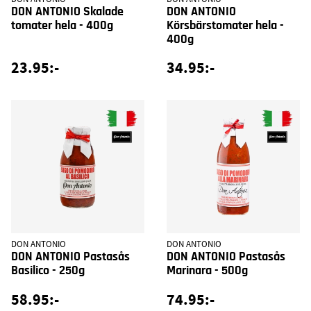
DON ANTONIO Skalade
DON ANTONIO
tomater hela - 400g
Körsbärstomater hela -
400g
23.95:-
34.95:-
DON ANTONIO
DON ANTONIO
DON ANTONIO Pastasås
DON ANTONIO Pastasås
Basilico - 250g
Marinara - 500g
58.95:-
74.95:-