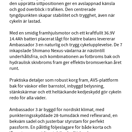
den upprätta sittpositionen ger en avslappnad känsla
och god överblick i trafiken. Den centrerade
tyngdpunkten skapar stabilitet och trygghet, även när
cykeln är lastad.
Med en smidig framhjulsmotor och ett kraftfullt 36.9V
14.4Ah batteri placerat lågt för bättre balans levererar
Ambassador 3 en naturlig och trygg cykelupplevelse. De 7
inkapslade Shimano Nexus-växlarna är nästintill
underhållsfria, och kombinationen av fotbroms bak och
hydraulisk skivbroms fram ger effektiv bromsverkan året
runt.
Praktiska detaljer som robust korg fram, AVS-plattform
bak för väskor eller barnstol, inbyggd belysning,
stänkskärmar och ett heltäckande kedjeskydd gör cykeln
redo för alla väder.
Ambassador 3 är byggd för nordiskt klimat, med
punkteringsskyddade 28-tumsdäck med reflexrand, en
bekväm sadel och justerbar styrstam för perfekt
passform. En pålitlig följeslagare för både korta och