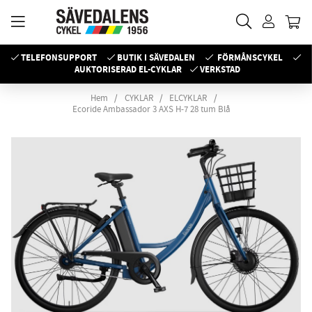
TELEFONSUPPORT
BUTIK I SÄVEDALEN
FÖRMÅNSCYKEL
AUKTORISERAD EL-CYKLAR
VERKSTAD
Hem
CYKLAR
ELCYKLAR
Ecoride Ambassador 3 AXS H-7 28 tum Blå