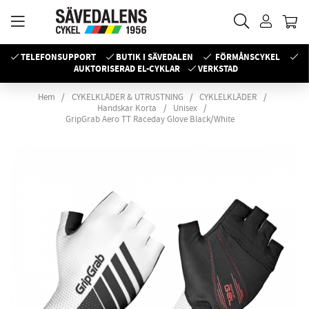
TELEFONSUPPORT
BUTIK I SÄVEDALEN
FÖRMÅNSCYKEL
AUKTORISERAD EL-CYKLAR
VERKSTAD
Hem
CYKELKLÄDER & UTRUSTNING
CYKLELKLÄDER
Handskar Korta
Unisex
GripGrab Aero TT Raceday Glove Black/White