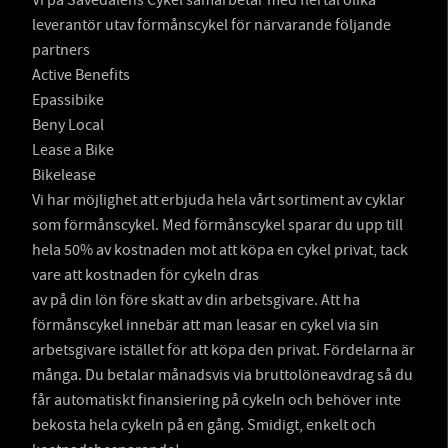
Vi på Sävedalens Cykel samarbetar med flertal olika
leverantör utav förmånscykel för närvarande följande
partners
Active Benefits
Epassibike
Beny Local
Lease a Bike
Bikelease
Vi har möjlighet att erbjuda hela vårt sortiment av cyklar
som förmånscykel. Med förmånscykel sparar du upp till
hela 50% av kostnaden mot att köpa en cykel privat, tack
vare att kostnaden för cykeln dras
av på din lön före skatt av din arbetsgivare. Att ha
förmånscykel innebär att man leasar en cykel via sin
arbetsgivare istället för att köpa den privat. Fördelarna är
många. Du betalar månadsvis via bruttolöneavdrag så du
får automatiskt finansiering på cykeln och behöver inte
bekosta hela cykeln på en gång. Smidigt, enkelt och