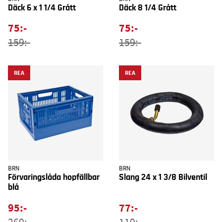
Däck 6 x 1 1/4 Grått
Däck 8 1/4 Grått
75:-
75:-
159:-
159:-
REA
REA
BRN
BRN
Förvaringslåda hopfällbar
Slang 24 x 1 3/8 Bilventil
blå
95:-
77:-