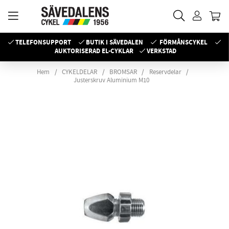
TELEFONSUPPORT
BUTIK I SÄVEDALEN
FÖRMÅNSCYKEL
AUKTORISERAD EL-CYKLAR
VERKSTAD
Hem
CYKELDELAR
BROMSAR
Reservdelar
Justerskruv Aluminium M10