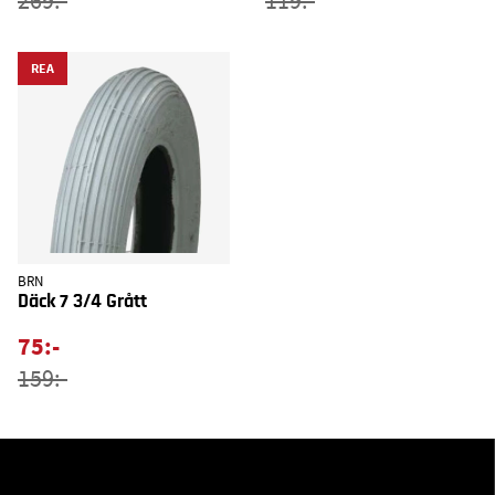
269:-
119:-
REA
BRN
Däck 7 3/4 Grått
75:-
159:-