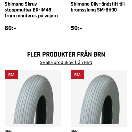
Shimano Skruv
Shimano Oliv+ändstift till
stoppmutter BR-IM45
bromsslang SM-BH90
fram monteras på vajern
80:-
50:-
FLER PRODUKTER FRÅN BRN
Se alla produkter från BRN
REA
REA
BRN
BRN