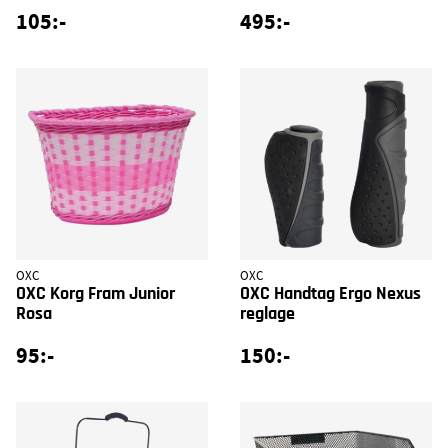
105:-
495:-
OXC
OXC
OXC Korg Fram Junior
OXC Handtag Ergo Nexus
Rosa
reglage
95:-
150:-