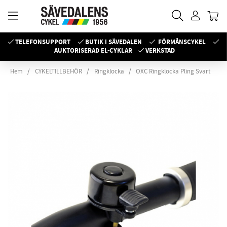
TELEFONSUPPORT
BUTIK I SÄVEDALEN
FÖRMÅNSCYKEL
AUKTORISERAD EL-CYKLAR
VERKSTAD
Hem
CYKELTILLBEHÖR
Ringklocka
OXC Ringklocka Pling Svart