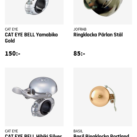
CAT EYE
JOFRAB
CAT EYE BELL Yamabiko
Ringklocka Pärlan Stål
Gold
150:-
85:-
CAT EYE
BASIL
CAT EYE BELL Hibiki Silver
Basil Ringklocka Portland