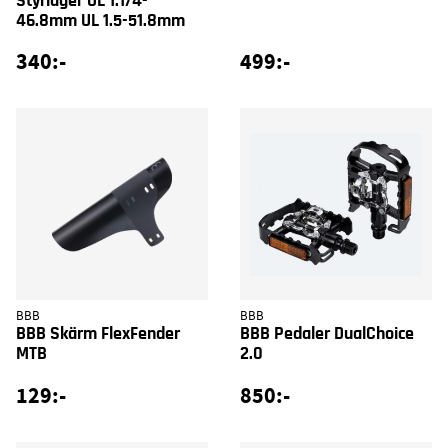
Styrlager ÖL 1.1/4-
46.8mm UL 1.5-51.8mm
340:-
499:-
BBB
BBB
BBB Skärm FlexFender
BBB Pedaler DualChoice
MTB
2.0
129:-
850:-