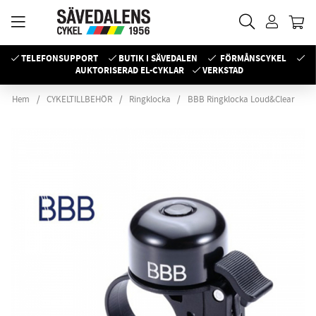
TELEFONSUPPORT
BUTIK I SÄVEDALEN
FÖRMÅNSCYKEL
AUKTORISERAD EL-CYKLAR
VERKSTAD
Hem
CYKELTILLBEHÖR
Ringklocka
BBB Ringklocka Loud&Clear