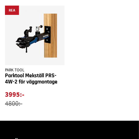
REA
PARK TOOL
Parktool Mekställ PRS-
4W-2 för väggmontage
3995:-
4800:-