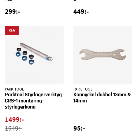
299:-
449:-
REA
PARK TOOL
PARK TOOL
Parktool Styrlagerverktyg
Konnyckel dubbel 13mm &
CRS-1 montering
14mm
styrlagerkona
1499:-
95:-
1949:-