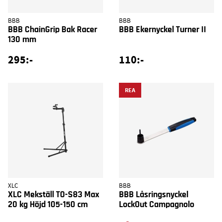
BBB
BBB
BBB ChainGrip Bak Racer
BBB Ekernyckel Turner II
130 mm
295:-
110:-
REA
XLC
BBB
XLC Mekställ TO-S83 Max
BBB Låsringsnyckel
20 kg Höjd 105-150 cm
LockOut Campagnolo