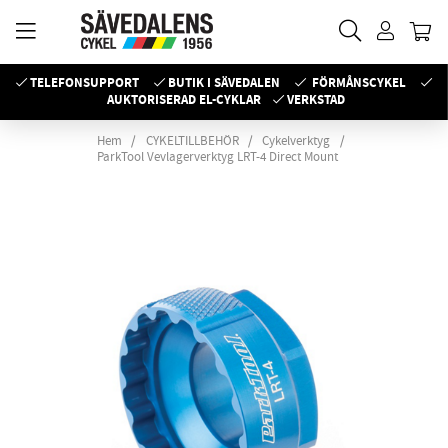
TELEFONSUPPORT
BUTIK I SÄVEDALEN
FÖRMÅNSCYKEL
AUKTORISERAD EL-CYKLAR
VERKSTAD
Hem
CYKELTILLBEHÖR
Cykelverktyg
ParkTool Vevlagerverktyg LRT-4 Direct Mount