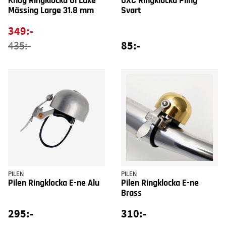
Knog Ringklocka Oi Luxe
OXC Ringklocka Pling
Mässing Large 31.8 mm
Svart
349:-
85:-
435:-
PILEN
PILEN
Pilen Ringklocka E-ne Alu
Pilen Ringklocka E-ne
Brass
295:-
310:-