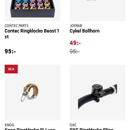
CONTEC PARTS
JOFRAB
Contec Ringklocka Beast 1
Cykel Bollhorn
st
49:-
95:-
95:-
REA
KNOG
OXC