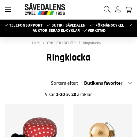
TELEFONSUPPORT
BUTIK I SÄVEDALEN
FÖRMÅNSCYKEL
AUKTORISERAD EL-CYKLAR
VERKSTAD
Hem
CYKELTILLBEHÖR
Ringklocka
Ringklocka
Butikens favoriter
Sortera efter:
1-20
20
Visar
av
artiklar