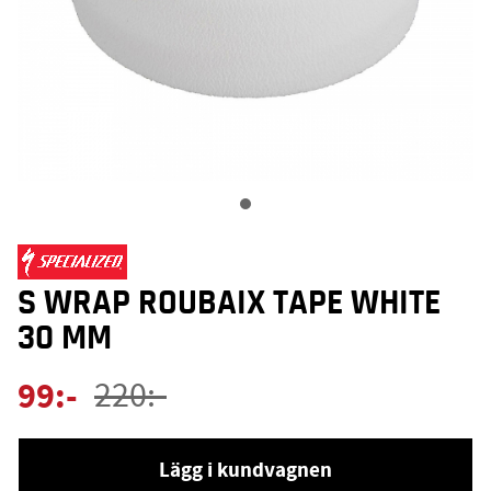
S WRAP ROUBAIX TAPE WHITE
30 MM
99
:-
220
:-
Lägg i kundvagnen