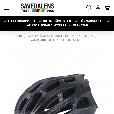
TELEFONSUPPORT
BUTIK I SÄVEDALEN
FÖRMÅNSCYKEL
AUKTORISERAD EL-CYKLAR
VERKSTAD
Hem
CYKELKLÄDER & UTRUSTNING
CYKELHJÄLM
Cykelhjälm Racer
S3 Black 57-63