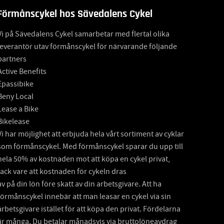
Förmånscykel hos Sävedalens Cykel
Vi på Sävedalens Cykel samarbetar med flertal olika
leverantör utav förmånscykel för närvarande följande
partners
Active Benefits
Epassibike
Beny Local
Lease a Bike
Bikelease
Vi har möjlighet att erbjuda hela vårt sortiment av cyklar
som förmånscykel. Med förmånscykel sparar du upp till
hela 50% av kostnaden mot att köpa en cykel privat,
tack vare att kostnaden för cykeln dras
av på din lön före skatt av din arbetsgivare. Att ha
förmånscykel innebär att man leasar en cykel via sin
arbetsgivare istället för att köpa den privat. Fördelarna
är många. Du betalar månadsvis via bruttolöneavdrag