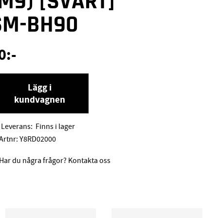
(M9) [SVART]
SM-BH90
0
:-
Lägg i
kundvagnen
Leverans:
Finns i lager
Artnr:
Y8RD02000
Har du några frågor? Kontakta oss