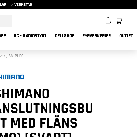
YKLAR
VERKSTAD
OPP
RC - RADIOSTYRT
DELI SHOP
FYRVERKERIER
OUTLET
svart] SM-BH90
SHIMANO
ANSLUTNINGSBU
LT MED FLÄNS