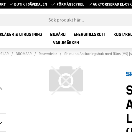
ORT
BUTIK I SÄVEDALEN
FÖRMÅNSCYKEL
AUKTORISERAD EL-C
KLÄDER & UTRUSTNING
BILVÅRD
ENERGITILLSKOTT
KOST/KR
VARUMÄRKEN
DELAR
BROMSAR
Reservdelar
Shimano Anslutningsbult med fläns (M9) [