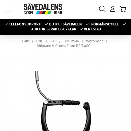
TELEFONSUPPORT
BUTIK I SÄVEDALEN
FÖRMÅNSCYKEL
AUKTORISERAD EL-CYKLAR
VERKSTAD
Hem
CYKELDELAR
BROMSAR
V-bromsar
Shimano V-Broms Fram BR-T4000