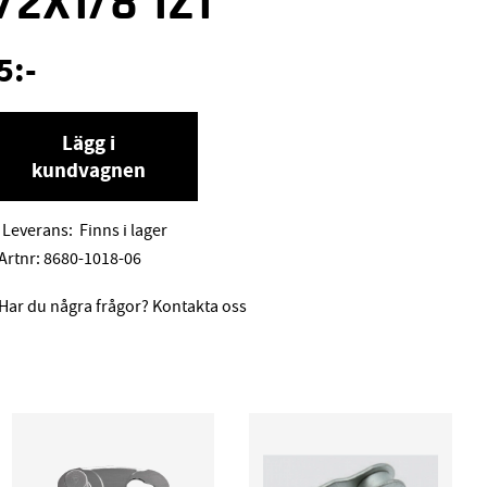
/2X1/8 1Z1
5
:-
Lägg i
kundvagnen
Leverans:
Finns i lager
Artnr:
8680-1018-06
Har du några frågor? Kontakta oss