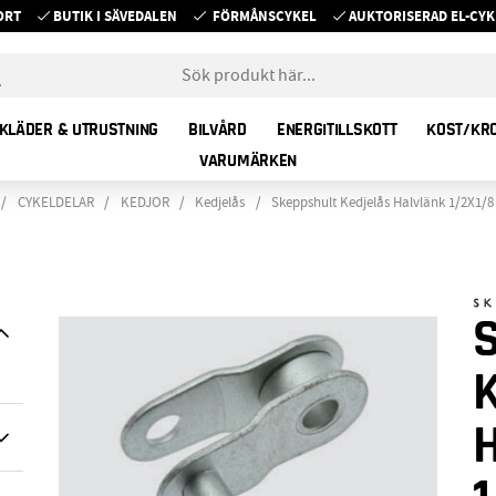
ORT
BUTIK I SÄVEDALEN
FÖRMÅNSCYKEL
AUKTORISERAD EL-C
KLÄDER & UTRUSTNING
BILVÅRD
ENERGITILLSKOTT
KOST/KR
VARUMÄRKEN
CYKELDELAR
KEDJOR
Kedjelås
Skeppshult Kedjelås Halvlänk 1/2X1/8