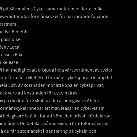
Vi på Sävedalens Cykel samarbetar med flertal olika
leverantör utav förmånscykel för närvarande följande
partners
Active Benefits
Epassibike
Beny Local
Lease a Bike
Bikelease
Vi har möjlighet att erbjuda hela vårt sortiment av cyklar
som förmånscykel. Med förmånscykel sparar du upp till
hela 50% av kostnaden mot att köpa en cykel privat,
tack vare att kostnaden för cykeln dras
av på din lön före skatt av din arbetsgivare. Att ha
förmånscykel innebär att man leasar en cykel via sin
arbetsgivare istället för att köpa den privat. Fördelarna
är många. Du betalar månadsvis via bruttolöneavdrag
så du får automatiskt finansiering på cykeln och