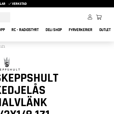
YKLAR
VERKSTAD
OPP
RC - RADIOSTYRT
DELI SHOP
FYRVERKERIER
OUTLET
 1Z1
SKEPPSHULT
KEDJELÅS
HALVLÄNK