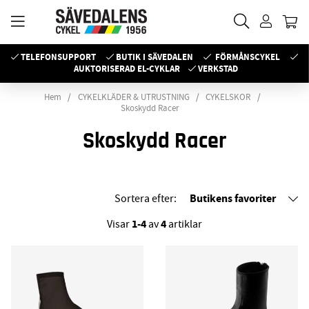
TELEFONSUPPORT
BUTIK I SÄVEDALEN
FÖRMÅNSCYKEL
AUKTORISERAD EL-CYKLAR
VERKSTAD
Hem
CYKELKLÄDER & UTRUSTNING
CYKELSKOR
Skoskydd Racer
Skoskydd Racer
Butikens favoriter
Sortera efter:
1-4
4
Visar
av
artiklar