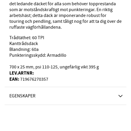
det ledande däcket för alla som behöver topprestanda
som är motståndskraftigt mot punkteringar. En riktig
arbetshäst; detta däck är imponerande robust för
touring och pendling, samt tåligt nog för att ta dig över de
ruffaste vägförhållandena.
Trådtäthet: 60 TPI
Kanttrådsdäck
Blandning: 60a
Punkteringsskydd: Armadillo
700 x 25 mm, psi 110-125, ungefärlig vikt 395 g
LEV.ARTNR:
EAN:
719676270357
EGENSKAPER