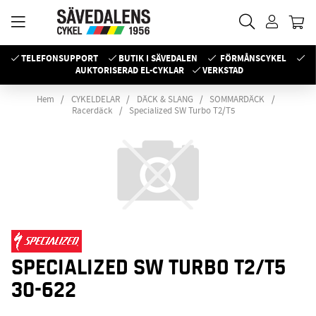
TELEFONSUPPORT
BUTIK I SÄVEDALEN
FÖRMÅNSCYKEL
AUKTORISERAD EL-CYKLAR
VERKSTAD
Hem
CYKELDELAR
DÄCK & SLANG
SOMMARDÄCK
Racerdäck
Specialized SW Turbo T2/T5
SPECIALIZED SW TURBO T2/T5
30-622