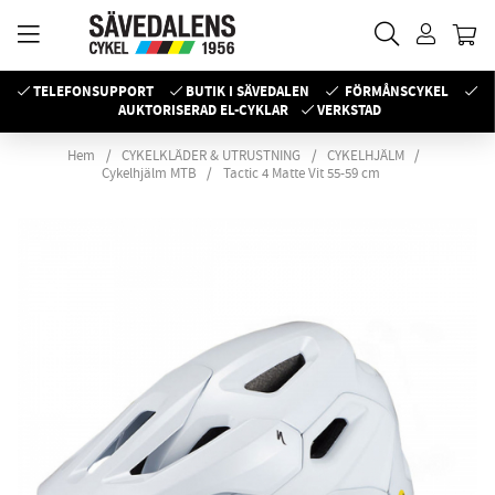
TELEFONSUPPORT
BUTIK I SÄVEDALEN
FÖRMÅNSCYKEL
AUKTORISERAD EL-CYKLAR
VERKSTAD
Hem
CYKELKLÄDER & UTRUSTNING
CYKELHJÄLM
Cykelhjälm MTB
Tactic 4 Matte Vit 55-59 cm