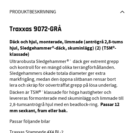
PRODUKTBESKRIVNING
Traxxas 9072-GRÅ
Däck och hjul, monterade, limmade (antrögrå 2,8-tums
hjul, Sledgehammer®-däck, skuminlägg) (2) (TSM®-
klassade)
-
Ultrarobusta Sledgehammer®
däck ger extremt grepp
och kontroll för en mängd olika terrängförhållanden.
Sledgehammers ökade totala diameter ger extra
markfrigång, medan den öppna slitbanan rensar bort
lera och skräp för oöverträffat grepp på lösa underlag.
-
Däcken är TSM®
klassade för höga hastigheter och
levereras förmonterade med skuminlägg och limmade till
Passar 12
2,8-tumsantrögrå hjul med en beadlock-ring.
mm sexkant, fram eller bak.
Passar följande bilar
Traxxas Stampede 4X4 BL-2