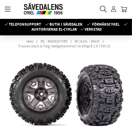
TELEFONSUPPORT
BUTIK I SÄVEDALEN
FÖRMÅNSCYKEL
AUKTORISERAD EL-CYKLAR
VERKSTAD
Hem
RC - RADIOSTYRT
RC HJUL - DÄCK
Traxxas Däck & Fälg Sledgehammer/ Grafitgrå 2.8 TSM (2)