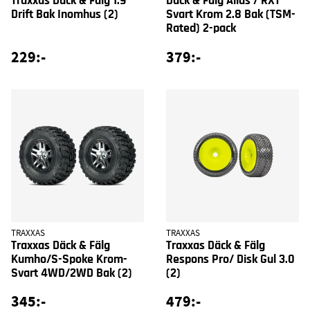
Traxxas Däck & Fälg 1.9
Däck & Fälg Alias / RXT
Drift Bak Inomhus (2)
Svart Krom 2.8 Bak (TSM-
Rated) 2-pack
229:-
379:-
TRAXXAS
TRAXXAS
Traxxas Däck & Fälg
Traxxas Däck & Fälg
Kumho/S-Spoke Krom-
Respons Pro/ Disk Gul 3.0
Svart 4WD/2WD Bak (2)
(2)
345:-
479:-