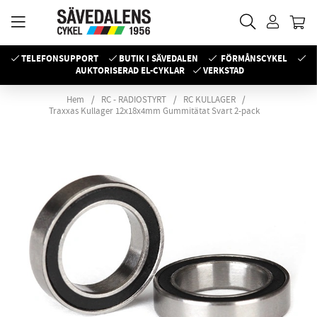
TELEFONSUPPORT
BUTIK I SÄVEDALEN
FÖRMÅNSCYKEL
AUKTORISERAD EL-CYKLAR
VERKSTAD
Hem
RC - RADIOSTYRT
RC KULLAGER
Traxxas Kullager 12x18x4mm Gummitätat Svart 2-pack