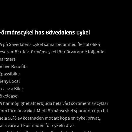
Förmånscykel hos Sävedalens Cykel
Vi på Sävedalens Cykel samarbetar med flertal olika
leverantör utav förmånscykel för närvarande följande
partners
Active Benefits
Epassibike
Beny Local
Lease a Bike
Bikelease
Vi har möjlighet att erbjuda hela vårt sortiment av cyklar
som förmånscykel. Med förmånscykel sparar du upp till
hela 50% av kostnaden mot att köpa en cykel privat,
tack vare att kostnaden för cykeln dras