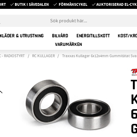
ORT
BUTIK I SÄVEDALEN
FÖRMÅNSCYKEL
AUKTORISERAD EL-C
KLÄDER & UTRUSTNING
BILVÅRD
ENERGITILLSKOTT
KOST/KR
VARUMÄRKEN
C - RADIOSTYRT
RC KULLAGER
Traxxas Kullager 6x12x4mm Gummitätat Svar