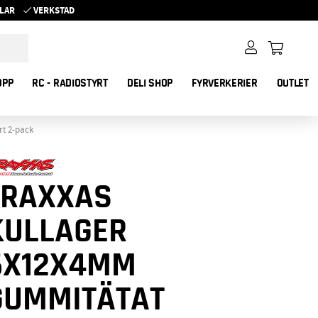
YKLAR
VERKSTAD
OPP
RC - RADIOSTYRT
DELI SHOP
FYRVERKERIER
OUTLET
t 2-pack
TRAXXAS
KULLAGER
6X12X4MM
GUMMITÄTAT