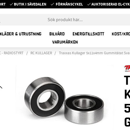
ORT
BUTIK I SÄVEDALEN
FÖRMÅNSCYKEL
AUKTORISERAD EL-C
KLÄDER & UTRUSTNING
BILVÅRD
ENERGITILLSKOTT
KOST/KR
VARUMÄRKEN
C - RADIOSTYRT
RC KULLAGER
Traxxas Kullager 5x11x4mm Gummitätat Svar