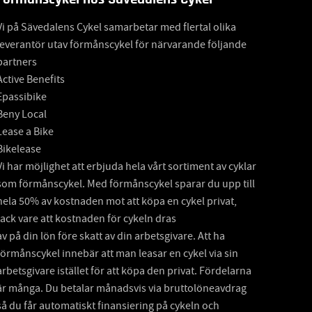
Vi på Sävedalens Cykel samarbetar med flertal olika
leverantör utav förmånscykel för närvarande följande
partners
Active Benefits
Epassibike
Beny Local
Lease a Bike
Bikelease
Vi har möjlighet att erbjuda hela vårt sortiment av cyklar
som förmånscykel. Med förmånscykel sparar du upp till
hela 50% av kostnaden mot att köpa en cykel privat,
tack vare att kostnaden för cykeln dras
av på din lön före skatt av din arbetsgivare. Att ha
förmånscykel innebär att man leasar en cykel via sin
arbetsgivare istället för att köpa den privat. Fördelarna
är många. Du betalar månadsvis via bruttolöneavdrag
så du får automatiskt finansiering på cykeln och