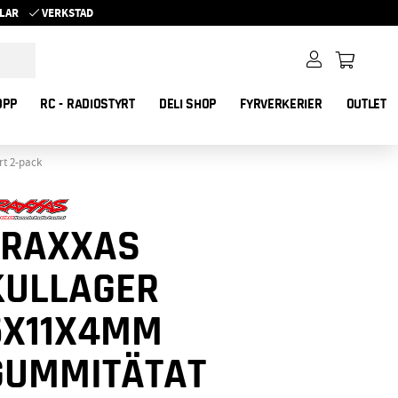
YKLAR
VERKSTAD
OPP
RC - RADIOSTYRT
DELI SHOP
FYRVERKERIER
OUTLET
t 2-pack
TRAXXAS
KULLAGER
5X11X4MM
GUMMITÄTAT