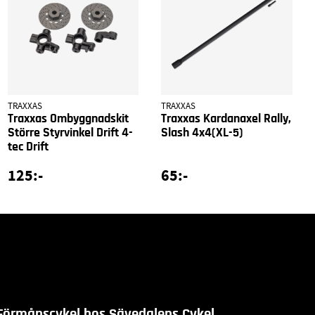
TRAXXAS
TRAXXAS
Traxxas Ombyggnadskit
Traxxas Kardanaxel Rally,
Större Styrvinkel Drift 4-
Slash 4x4(XL-5)
tec Drift
125:-
65:-
Förmånscykel hos Sävedalens Cykel