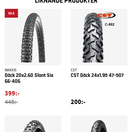
LIKNANDE PRODUKTER
REA
MAXXIS
CST
Däck 20x2.60 Slant Six
CST Däck 24x1.95 47-507
66-406
399:-
200:-
445:-