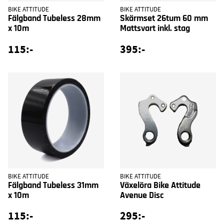
BIKE ATTITUDE
BIKE ATTITUDE
Fälgband Tubeless 28mm
Skärmset 26tum 60 mm
x 10m
Mattsvart inkl. stag
115:-
395:-
BIKE ATTITUDE
BIKE ATTITUDE
Fälgband Tubeless 31mm
Växelöra Bike Attitude
x 10m
Avenue Disc
115:-
295:-