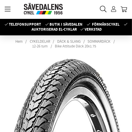
TELEFONSUPPORT
BUTIK I SÄVEDALEN
FÖRMÅNSCYKEL
AUKTORISERAD EL-CYKLAR
VERKSTAD
Hem
CYKELDELAR
DÄCK & SLANG
SOMMARDÄCK
12-26 tum
Bike Attitude Däck 20x1.75